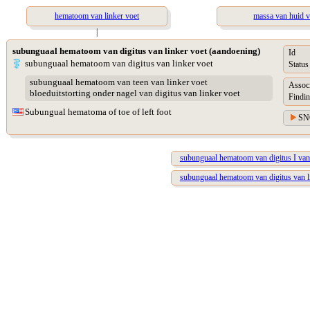
hematoom van linker voet
massa van huid va
|
subunguaal hematoom van digitus van linker voet (aandoening)
Id
subunguaal hematoom van digitus van linker voet
Status
subunguaal hematoom van teen van linker voet
Assoc
bloeduitstorting onder nagel van digitus van linker voet
Findin
Subungual hematoma of toe of left foot
SN
subunguaal hematoom van digitus I van 
subunguaal hematoom van digitus van lin