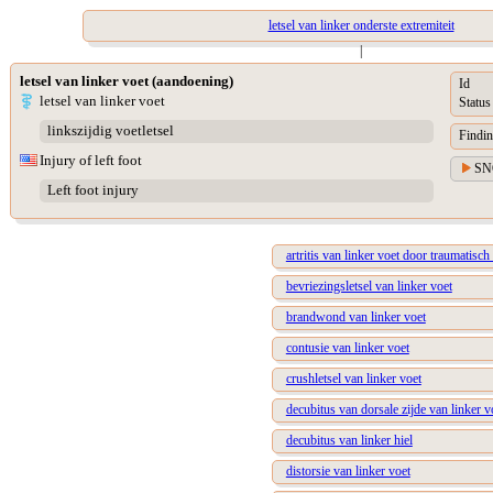
letsel van linker onderste extremiteit
|
letsel van linker voet (aandoening)
Id
letsel van linker voet
Status
linkszijdig voetletsel
Findin
Injury of left foot
SN
Left foot injury
artritis van linker voet door traumatisch 
bevriezingsletsel van linker voet
brandwond van linker voet
contusie van linker voet
crushletsel van linker voet
decubitus van dorsale zijde van linker v
decubitus van linker hiel
distorsie van linker voet