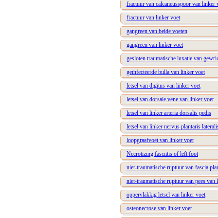
fractuur van calcaneusspoor van linker 
fractuur van linker voet
gangreen van beide voeten
gangreen van linker voet
gesloten traumatische luxatie van gewric
geïnfecteerde bulla van linker voet
letsel van digitus van linker voet
letsel van dorsale vene van linker voet
letsel van linker arteria dorsalis pedis
letsel van linker nervus plantaris laterali
loopgraafvoet van linker voet
Necrotizing fasciitis of left foot
niet-traumatische ruptuur van fascia plan
niet-traumatische ruptuur van pees van l
oppervlakkig letsel van linker voet
osteonecrose van linker voet