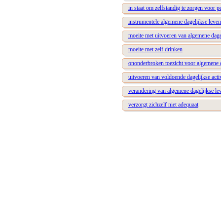
in staat om zelfstandig te zorgen voor 
instrumentele algemene dagelijkse leven
moeite met uitvoeren van algemene dage
moeite met zelf drinken
ononderbroken toezicht voor algemene d
uitvoeren van voldoende dagelijkse act
verandering van algemene dagelijkse le
verzorgt zichzelf niet adequaat