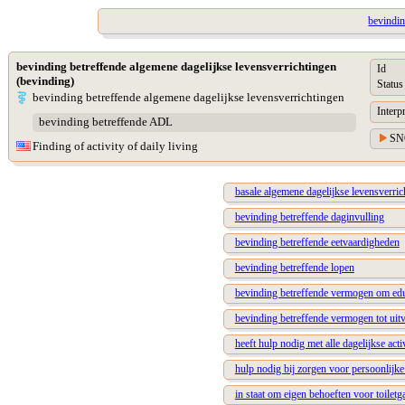
bevindin
bevinding betreffende algemene dagelijkse levensverrichtingen
Id
(bevinding)
Status
bevinding betreffende algemene dagelijkse levensverrichtingen
Interp
bevinding betreffende ADL
SN
Finding of activity of daily living
basale algemene dagelijkse levensverric
bevinding betreffende daginvulling
bevinding betreffende eetvaardigheden
bevinding betreffende lopen
bevinding betreffende vermogen om educa
bevinding betreffende vermogen tot uitv
heeft hulp nodig met alle dagelijkse activ
hulp nodig bij zorgen voor persoonlijk
in staat om eigen behoeften voor toiletg