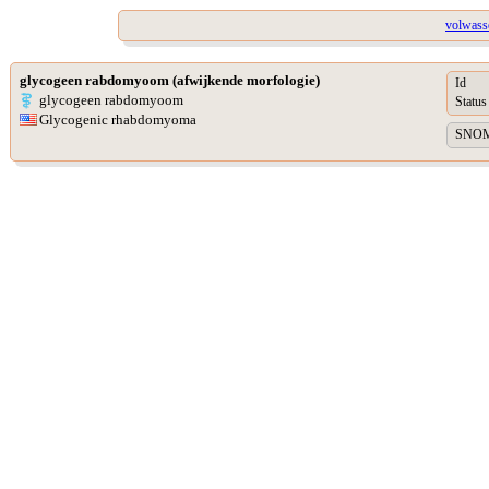
volwass
glycogeen rabdomyoom (afwijkende morfologie)
Id
glycogeen rabdomyoom
Status
Glycogenic rhabdomyoma
SNOME