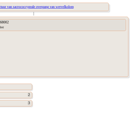
ctuur van sacrococcygeale overgang van wervelkolom
|
68002
ive
2
3