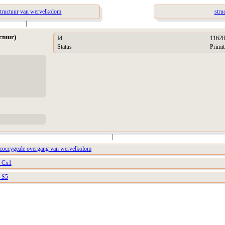
structuur van wervelkolom
stru
|
ctuur)
Id
11628
Status
Primit
|
ococcygeale overgang van wervelkolom
l Cx1
l S5