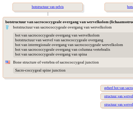
botstructuur van pelvis
bot
|
botstructuur van sacrococcygeale overgang van wervelkolom (lichaamsstru
botstructuur van sacrococcygeale overgang van wervelkolom
bot van sacrococcygeale overgang van wervelkolom
botstructuur van wervel van sacrococcygeale overgang
bot van interregionale overgang van sacrococcygeale wervelkolom
bot van sacrococcygeale overgang van columna vertebralis
bot van sacrococcygeale overgang van spina
Bone structure of vertebra of sacrococcygeal junction
Sacro-coccygeal spine junction
geheel bot van sacr
structuur van werve
structuur van werve