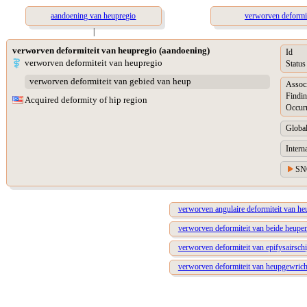
aandoening van heupregio
verworven deformite
|
verworven deformiteit van heupregio (aandoening)
Id
verworven deformiteit van heupregio
Status
verworven deformiteit van gebied van heup
Assoc
Findin
Acquired deformity of hip region
Occur
Global
Intern
SN
verworven angulaire deformiteit van he
verworven deformiteit van beide heupe
verworven deformiteit van epifysairschi
verworven deformiteit van heupgewrich