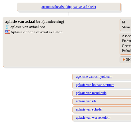
anatomische afwijking van axiaal skelet
|
aplasie van axiaal bot (aandoening)
Id
aplasie van axiaal bot
Status
Aplasia of bone of axial skeleton
Assoc
Findin
Occur
Pathol
SN
agenesie van os hyoideum
aplasie van bot van sternum
aplasie van mandibula
aplasie van rib
aplasie van schedel
aplasie van wervelkolom