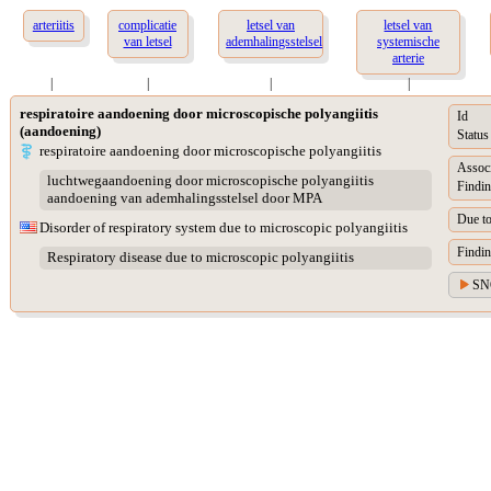
arteriitis
complicatie
letsel van
letsel van
van letsel
ademhalingsstelsel
systemische
arterie
|
|
|
|
respiratoire aandoening door microscopische polyangiitis
Id
(aandoening)
Status
respiratoire aandoening door microscopische polyangiitis
Assoc
luchtwegaandoening door microscopische polyangiitis
Findin
aandoening van ademhalingsstelsel door MPA
Due t
Disorder of respiratory system due to microscopic polyangiitis
Findin
Respiratory disease due to microscopic polyangiitis
SN