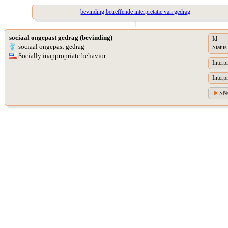
bevinding betreffende interpretatie van gedrag
|
sociaal ongepast gedrag (bevinding)
Id
sociaal ongepast gedrag
Status
Socially inappropriate behavior
Interp
Interp
SN