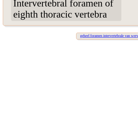
Intervertebral foramen of
eighth thoracic vertebra
geheel foramen intervertebrale van wer