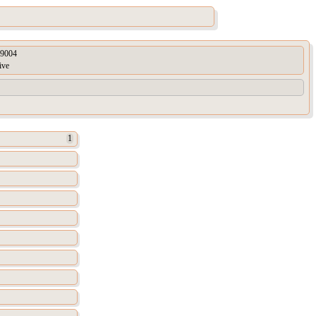
9004
ive
1