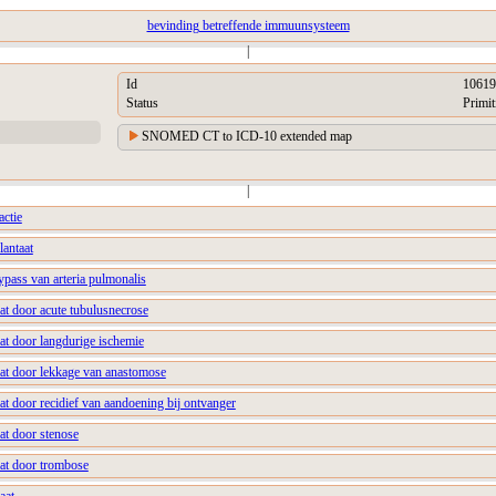
bevinding betreffende immuunsysteem
|
Id
10619
Status
Primit
SNOMED CT to ICD-10 extended map
|
actie
lantaat
ypass van arteria pulmonalis
aat door acute tubulusnecrose
aat door langdurige ischemie
aat door lekkage van anastomose
aat door recidief van aandoening bij ontvanger
aat door stenose
aat door trombose