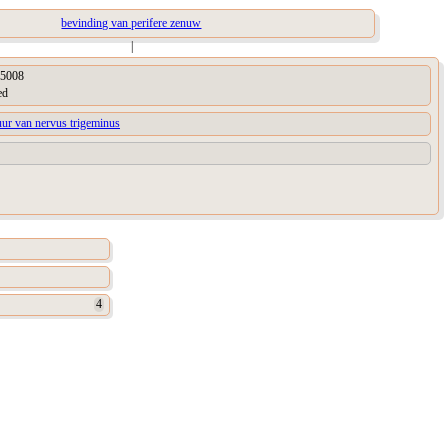
bevinding van perifere zenuw
|
5008
ed
uur van nervus trigeminus
4