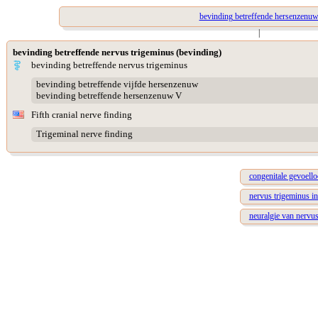
bevinding betreffende hersenzenu
|
bevinding betreffende nervus trigeminus (bevinding)
bevinding betreffende nervus trigeminus
bevinding betreffende vijfde hersenzenuw
bevinding betreffende hersenzenuw V
Fifth cranial nerve finding
Trigeminal nerve finding
congenitale gevoell
nervus trigeminus in
neuralgie van nervu