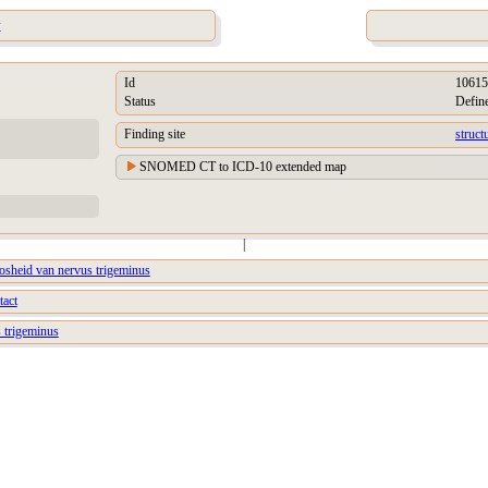
w
Id
10615
Status
Defin
Finding site
struct
SNOMED CT to ICD-10 extended map
|
oosheid van nervus trigeminus
tact
s trigeminus