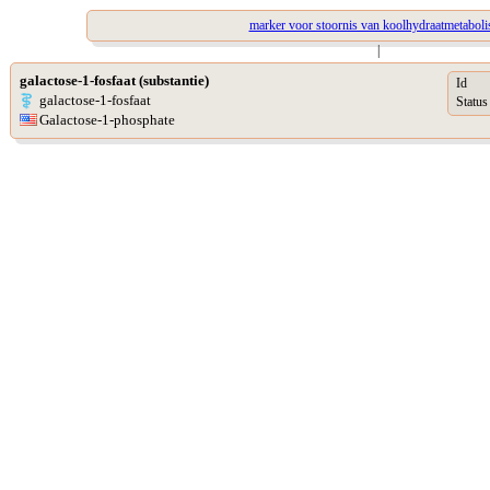
marker voor stoornis van koolhydraatmetabol
|
galactose-1-fosfaat (substantie)
Id
galactose-1-fosfaat
Status
Galactose-1-phosphate